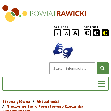
Powiat
Rawicki
Czcionka
Kontrast
domyślna
większa
największa
wielkość
czcionki
czcionki
czcionka
Szukana
fraza
Strona główna
/
Aktualności
/
Nieczynne Biuro Powiatowego Rzecznika
Konsumentów