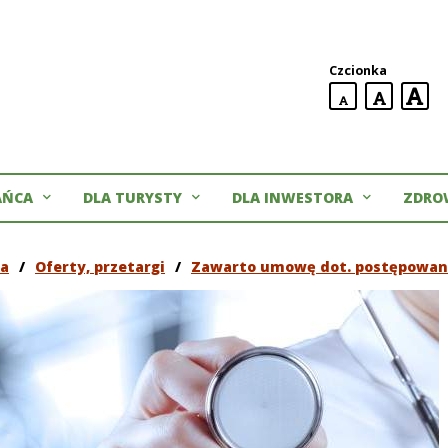
Czcionka
domyślna
większa
naj
wielkość
czcionki
czcionki
czc
AŃCA
DLA TURYSTY
DLA INWESTORA
ZDRO
ra
/
Oferty, przetargi
/
Zawarto umowę dot. postępowan