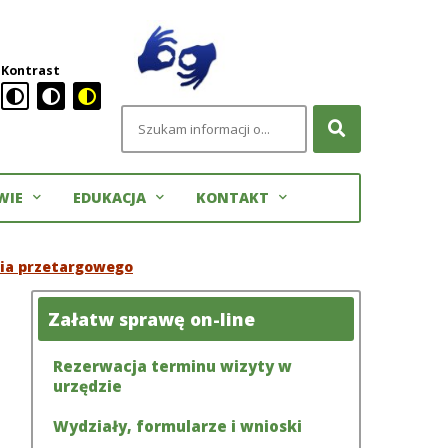
Kontrast
Szukana
większa
fraza
ionka
Menu
WIE
EDUKACJA
KONTAKT
główn
ia przetargowego
Załatw sprawę on-line
Rezerwacja terminu wizyty w
urzędzie
Wydziały, formularze i wnioski