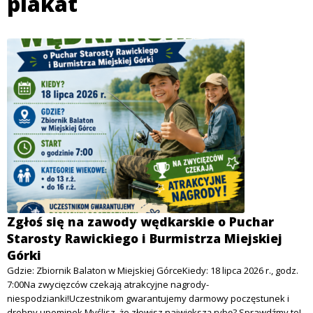
plakat
Zgłoś się na zawody wędkarskie o Puchar
Starosty Rawickiego i Burmistrza Miejskiej
Górki
Gdzie: Zbiornik Balaton w Miejskiej GórceKiedy: 18 lipca 2026 r., godz.
7:00Na zwycięzców czekają atrakcyjne nagrody-
niespodzianki!Uczestnikom gwarantujemy darmowy poczęstunek i
drobny upominek Myślisz, że złowisz największą rybę? Sprawdźmy to!