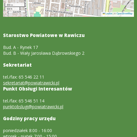
200 m
500 ft
Leaflet
|
©
OpenStreetMap
Starostwo Powiatowe w Rawiczu
Bud. A - Rynek 17
Bud. B - Wały Jarosława Dąbrowskiego 2
Sekretariat
tel./fax: 65 546 22 11
sekretariat@powiatrawicki.pl
Punkt Obsługi Interesantów
tel./fax: 65 546 51 14
punktobslugi@powiatrawicki.pl
Godziny pracy urzędu
poniedziałek 8:00 - 16:00
wtorek - piątek 7:00 - 15:00