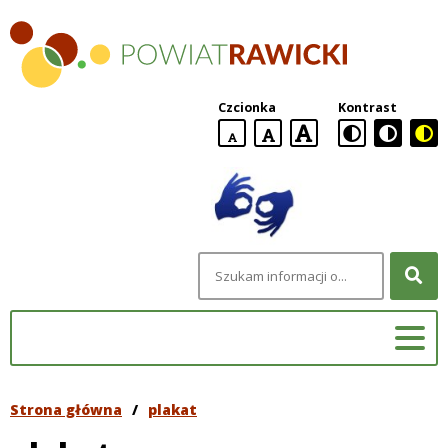
Powiat
Rawicki
Czcionka
Kontrast
domyślna
większa
największa
wielkość
czcionki
czcionki
czcionka
Szukana
fraza
Strona główna
/
plakat